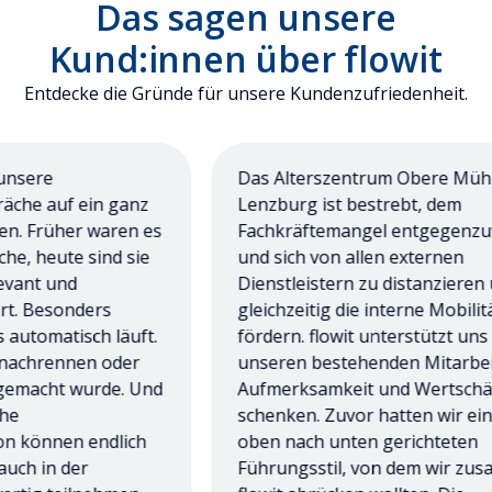
Das sagen unsere
Kund:innen über flowit
Entdecke die Gründe für unsere Kundenzufriedenheit.
ere
Das Alterszentrum Obere Mühle 
e auf ein ganz
Lenzburg ist bestrebt, dem
Früher waren es
Fachkräftemangel entgegenzuwir
 heute sind sie
und sich von allen externen
nt und
Dienstleistern zu distanzieren und
 Besonders
gleichzeitig die interne Mobilität z
utomatisch läuft.
fördern. flowit unterstützt uns dab
chrennen oder
unseren bestehenden Mitarbeiter
macht wurde. Und
Aufmerksamkeit und Wertschätzu
schenken. Zuvor hatten wir einen
önnen endlich
oben nach unten gerichteten
h in der
Führungsstil, von dem wir zusam