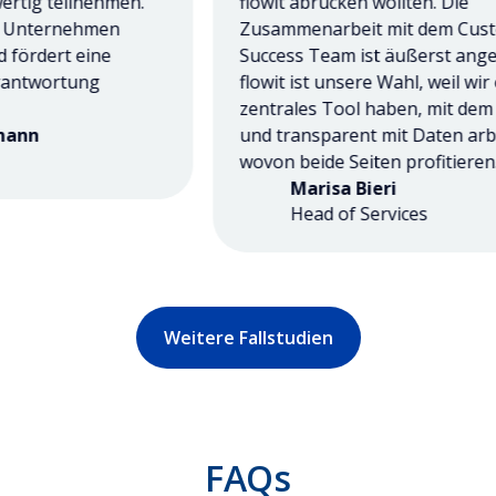
ig teilnehmen.
flowit abrücken wollten. Die
Unternehmen
Zusammenarbeit mit dem Custom
dert eine
Success Team ist äußerst angene
ntwortung
flowit ist unsere Wahl, weil wir ein
zentrales Tool haben, mit dem wir 
n
und transparent mit Daten arbeite
wovon beide Seiten profitieren.
Marisa Bieri
Head of Services
Weitere Fallstudien
FAQs