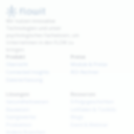
Wir nutzen innovative
Technologien und unser
psychologisches Fachwissen, um
Unternehmen in den FLOW zu
bringen.
Produkt
Preise
Übersicht
Module & Preise
Connected Insights
ROI-Rechner
Datenerfassung
Lösungen
Resourcen
Gesundheitswesen
Erfolgsgeschichten
Bauwesen
Leitfäden & Toolkits
Gastgewerbe
Blogs
Produktion
Event & Webinar
Andere Branchen