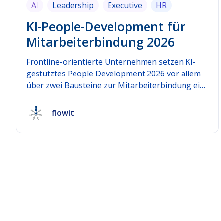
AI
Leadership
Executive
HR
KI-People-Development für
Mitarbeiterbindung 2026
Frontline-orientierte Unternehmen setzen KI-
gestütztes People Development 2026 vor allem
über zwei Bausteine zur Mitarbeiterbindung ein:
kurze, wiederkehrende Pulse Surveys als
kontinuierliche Datenquelle und KI-basierte
flowit
Frühwarnsignale, die Muster in diesen Daten
erkennen, bevor sich Unzufriedenheit in
Kündigung übersetzt. Der praktische Nutzen
entsteht erst durch die Kombination beider
Elemente — Pulse Surveys allein liefern
Rohdaten, Frühwarnsignale allein brauchen eine
verlässliche Datenbasis. Dieser Leitfaden zeigt,
wie sich beide Bausteine 2026 praktisch
einführen lassen und worauf frontline-